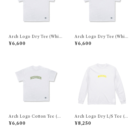
Arch Logo Dry Tee (White
Arch Logo Dry Tee (White
×Black)
×PURPLE)
¥6,600
¥6,600
Arch Logo Cotton Tee (W
Arch Logo Dry L/S Tee (W
hite×GREEN)
hite×Yellow)
¥6,600
¥8,250