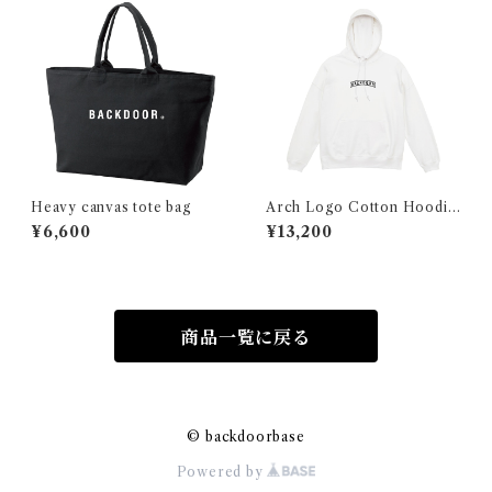
Heavy canvas tote bag
Arch Logo Cotton Hoodie
(White×Black)
¥6,600
¥13,200
商品一覧に戻る
© backdoorbase
Powered by