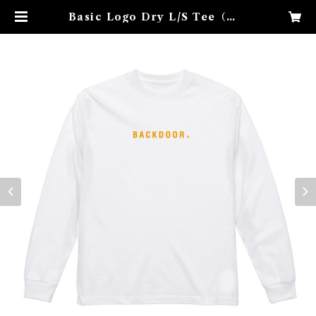
Basic Logo Dry L/S Tee（Wh
ite×Orange） | backdoorbase