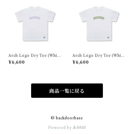
Arch Logo Dry Tee (White
Arch Logo Dry Tee (White
×PURPLE)
×GREEN
¥6,600
¥6,600
商品一覧に戻る
© backdoorbase
Powered by