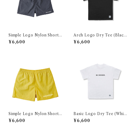
Simple Logo Nylon Shorts
Arch Logo Dry Tee (Black
（Black）
×PINK)
¥6,600
¥6,600
Simple Logo Nylon Shorts
Basic Logo Dry Tee (White
（yellow）
×Black）
¥6,600
¥6,600