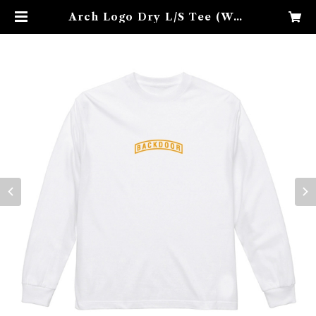
Arch Logo Dry L/S Tee (Whi
te×Orange) | backdoorbase