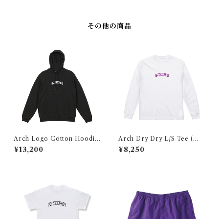
その他の商品
Arch Logo Cotton Hoodie
Arch Dry Dry L/S Tee (Whi
(Black×White)
te×Purple)
¥13,200
¥8,250