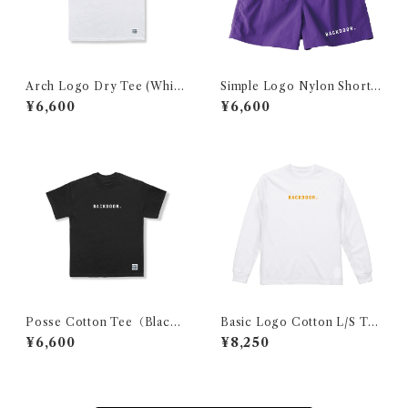
Arch Logo Dry Tee (White
Simple Logo Nylon Shorts
×Black)
（purple）
¥6,600
¥6,600
Posse Cotton Tee（Black×
Basic Logo Cotton L/S Tee
White）
（White×Orange）
¥6,600
¥8,250