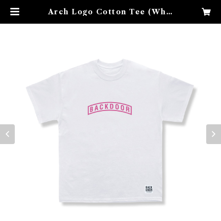
Arch Logo Cotton Tee (Whit
e× PINK) | backdoorbase