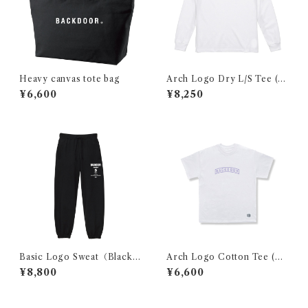
Heavy canvas tote bag
Arch Logo Dry L/S Tee (W
hite×Yellow)
¥6,600
¥8,250
Basic Logo Sweat（Black×
Arch Logo Cotton Tee (W
White）
hite×PURPLE)
¥8,800
¥6,600