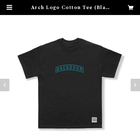
Arch Logo Cotton Tee (Blac
k×EMERALD GREEN) | back
doorbase