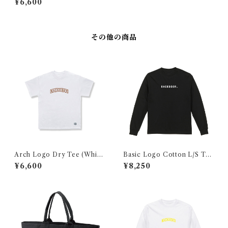
¥6,600
その他の商品
Arch Logo Dry Tee (White
Basic Logo Cotton L/S Tee
×BROWN)
（Black×White）
¥6,600
¥8,250