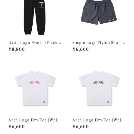
Basic Logo Sweat（Black×
Simple Logo Nylon Shorts
White）
（Black）
¥8,800
¥6,600
Arch Logo Dry Tee (White
Arch Logo Dry Tee (White
×PINK)
×Black)
¥6,600
¥6,600