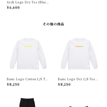
Arch Logo Dry Tee (Black
×EMERALD GREEN)
¥6,600
その他の商品
Basic Logo Cotton L/S Tee
Basic Logo Dry L/S Tee
（White×Yellow）
（White×Orange）
¥8,250
¥8,250