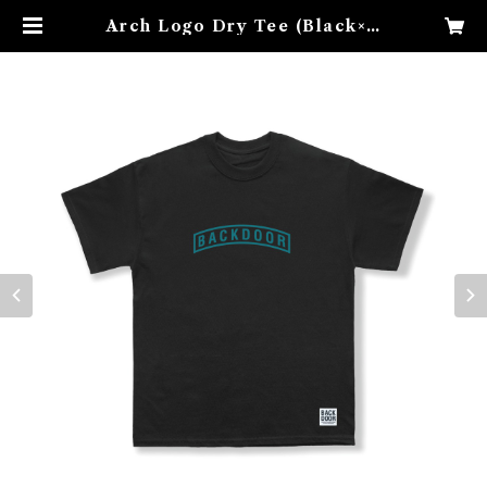
Arch Logo Dry Tee (Black×E
MERALD GREEN) | backdoo
rbase